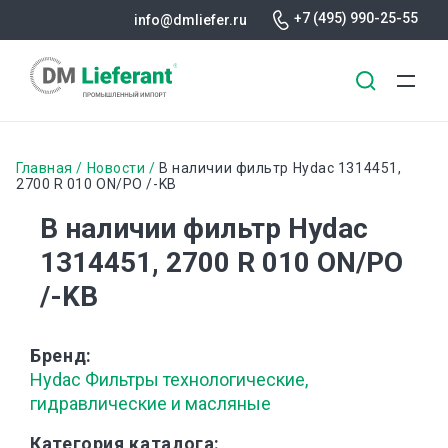
+7 (495) 990-25-55
info@dmliefer.ru
Перейти
к
Строка
Главная
Новости
В наличии фильтр Hydac 1314451,
основному
2700 R 010 ON/PO /-KB
навигации
содержанию
В наличии фильтр Hydac
1314451, 2700 R 010 ON/PO
/-KB
Бренд
Hydac Фильтры технологические,
гидравлические и масляные
Категория каталога