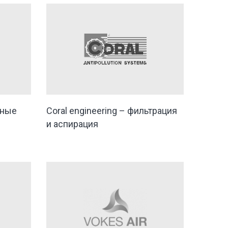
тные
Coral engineering – фильтрация
и аспирация