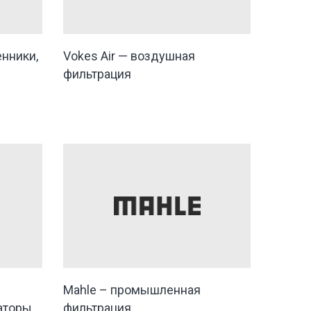
нники,
Vokes Air — воздушная
фильтрация
Mahle – промышленная
аторы
фильтрация