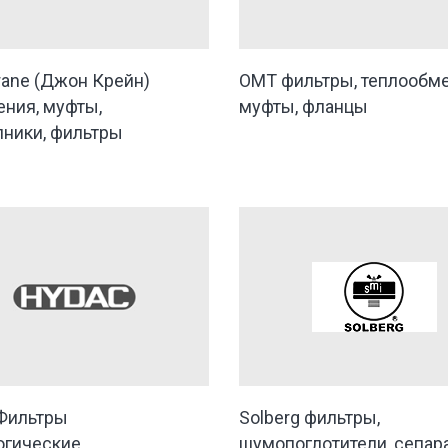
rane (Джон Крейн)
OMT фильтры, теплообме
ения, муфты,
муфты, фланцы
ники, фильтры
Фильтры
Solberg фильтры,
огические,
шумопоглотители, сепар