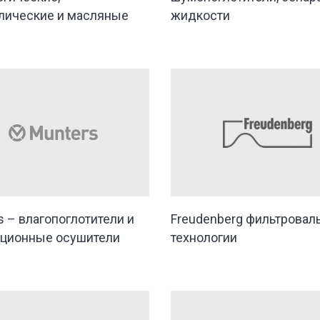
лические и масляные
жидкости
s – влагопоглотители и
Freudenberg фильтровал
ционные осушители
технологии