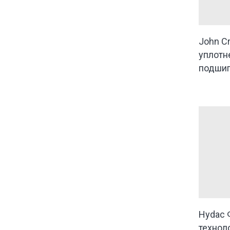
John C
уплотн
подшип
Hydac 
технол