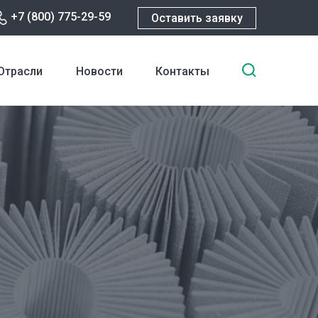
+7 (800) 775-29-59
Оставить заявку
Введите
Отрасли
Новости
Контакты
ключевы
слова
для
поиска