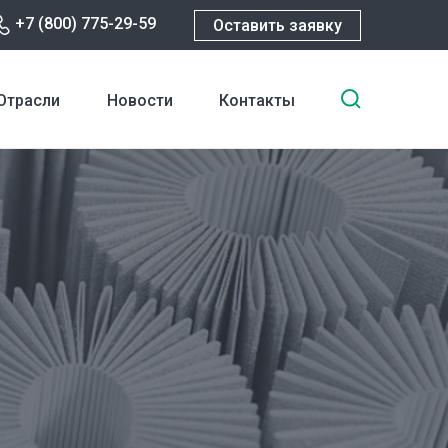
+7 (800) 775-29-59
Оставить заявку
Введите
Отрасли
Новости
Контакты
ключевы
слова
для
поиска