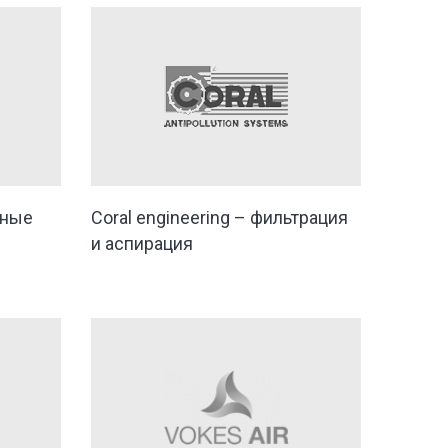
тные
Coral engineering – фильтрация
и аспирация