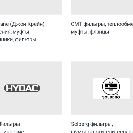
rane (Джон Крейн)
OMT фильтры, теплообме
ения, муфты,
муфты, фланцы
ники, фильтры
Фильтры
Solberg фильтры,
огические,
шумопоглотители, сепар