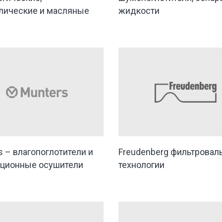
лические и масляные
жидкости
s – влагопоглотители и
Freudenberg фильтровал
ционные осушители
технологии