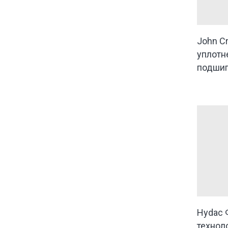
John C
уплотн
подшип
Hydac 
технол