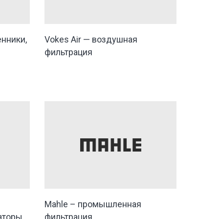
нники,
Vokes Air — воздушная
фильтрация
Mahle – промышленная
аторы
фильтрация