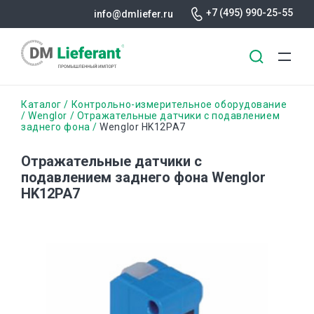
+7 (495) 990-25-55
info@dmliefer.ru
Перейти
Строка
Каталог
Контрольно-измерительное оборудование
к
Wenglor
Отражательные датчики с подавлением
заднего фона
Wenglor HK12PA7
основному
навигации
содержанию
Отражательные датчики с
подавлением заднего фона Wenglor
HK12PA7