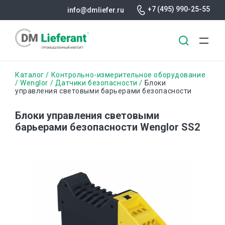
+7 (495) 990-25-55
info@dmliefer.ru
Перейти
Строка
Каталог
Контрольно-измерительное оборудование
к
Wenglor
Датчики безопасности
Блоки
управления световыми барьерами безопасности
основному
навигации
содержанию
Блоки управления световыми
барьерами безопасности Wenglor SS2