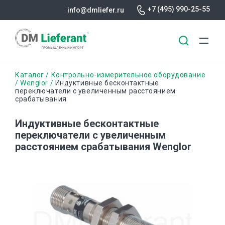
+7 (495) 990-25-55
info@dmliefer.ru
Перейти
Строка
Каталог
Контрольно-измерительное оборудование
к
Wenglor
Индуктивные бесконтактные
переключатели с увеличенным расстоянием
основному
навигации
срабатывания
содержанию
Индуктивные бесконтактные
переключатели с увеличенным
расстоянием срабатывания Wenglor