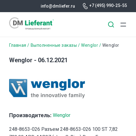
+7 (495) 990-25-55
info@dmliefer.ru
Перейти
Строка
Главная
Выполненные заказы
Wenglor
Wenglor
к
основному
навигации
Wenglor - 06.12.2021
содержанию
Производитель:
Wenglor
248-8653-026 Разъем 248-8653-026 100 ST 7,82 