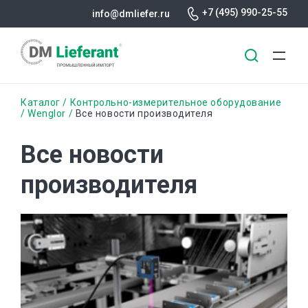
+7 (495) 990-25-55
info@dmliefer.ru
Перейти
Строка
Каталог
Контрольно-измерительное оборудование
к
Wenglor
Все новости производителя
основному
навигации
содержанию
Все новости
производителя