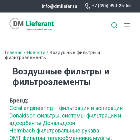
+7 (495) 990-25-55
info@dmliefer.ru
Перейти
к
Строка
Главная
Новости
Воздушные фильтры и
основному
фильтроэлементы
навигации
содержанию
Воздушные фильтры и
фильтроэлементы
Бренд
Coral engineering – фильтрация и аспирация
Donaldson фильтры, системы фильтрации и
адсорбенты Дональдсон
Heimbach фильтровальные рукава
OMT фильтры, теплообменники, муфты,