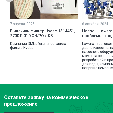
7 апреля, 2025
6 октября, 2024
ой
В наличии фильтр Hydac 1314451,
Насосы Lowara
2700 R 010 ON/PO /-KB
проблемы с во
ую
Компания DMLieferant поставила
Lowara - торговая
ic
фильтр Hydac.
давно известна н
насосного оборуд
ава
момента основани
разработкой и пр
для воды, компан
поприще немалых 
Оставьте заявку
на коммерческое
предложение