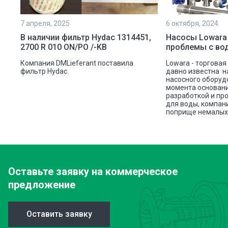
7 апреля, 2025
6 октября, 2024
ой
В наличии фильтр Hydac 1314451,
Насосы Lowara
2700 R 010 ON/PO /-KB
проблемы с во
ую
Компания DMLieferant поставила
Lowara - торговая
ic
фильтр Hydac.
давно известна н
насосного оборуд
ава
момента основани
разработкой и пр
для воды, компан
поприще немалых 
Оставьте заявку
на коммерческое
предложение
Оставить заявку