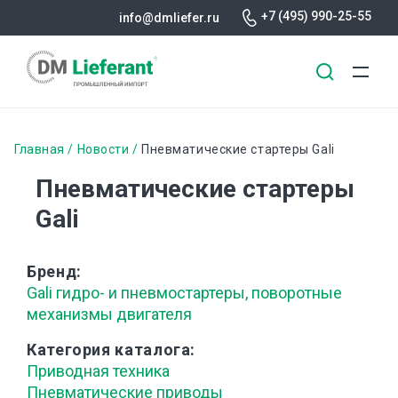
+7 (495) 990-25-55
info@dmliefer.ru
Перейти
к
Строка
Главная
Новости
Пневматические стартеры Gali
основному
навигации
Пневматические стартеры
содержанию
Gali
Бренд
Gali гидро- и пневмостартеры, поворотные
механизмы двигателя
Категория каталога
Приводная техника
Пневматические приводы