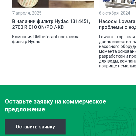
7 апреля, 2025
6 октября, 2024
ой
В наличии фильтр Hydac 1314451,
Насосы Lowara
2700 R 010 ON/PO /-KB
проблемы с во
ую
Компания DMLieferant поставила
Lowara - торговая
ic
фильтр Hydac.
давно известна н
насосного оборуд
ава
момента основани
разработкой и пр
для воды, компан
поприще немалых 
Оставьте заявку
на коммерческое
предложение
Оставить заявку