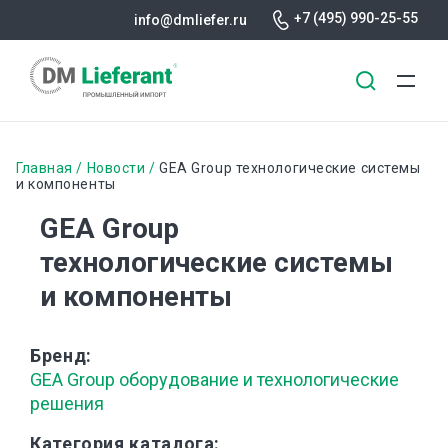
+7 (495) 990-25-55
info@dmliefer.ru
Перейти
к
Строка
Главная
Новости
GEA Group технологические системы
основному
и компоненты
навигации
содержанию
GEA Group
технологические системы
и компоненты
Бренд
GEA Group оборудование и технологические
решения
Категория каталога