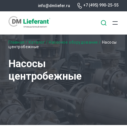
+7 (495) 990-25-55
info@dmliefer.ru
Перейти
Строка
Главная
Каталог
Насосное оборудование
Насосы
к
центробежные
основному
навигации
содержанию
Насосы
центробежные