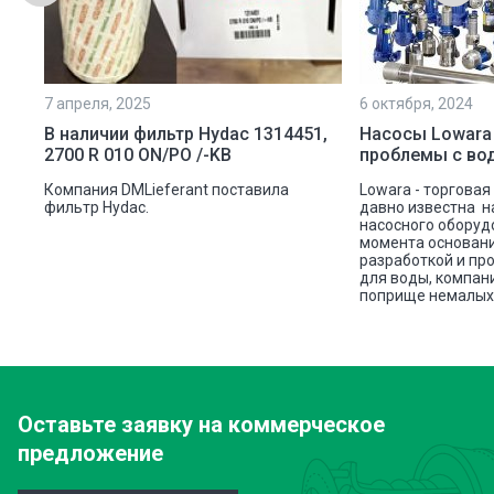
7 апреля, 2025
6 октября, 2024
ой
В наличии фильтр Hydac 1314451,
Насосы Lowara
2700 R 010 ON/PO /-KB
проблемы с во
ую
Компания DMLieferant поставила
Lowara - торговая
ic
фильтр Hydac.
давно известна н
насосного оборуд
ава
момента основани
разработкой и пр
для воды, компан
поприще немалых 
Оставьте заявку
на коммерческое
предложение