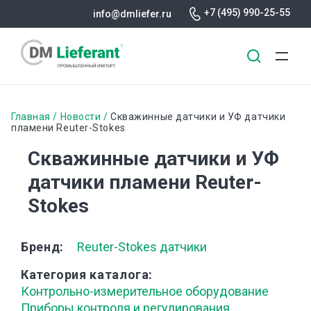
+7 (495) 990-25-55
info@dmliefer.ru
Перейти
к
Строка
Главная
Новости
Скважинные датчики и УФ датчики
основному
пламени Reuter-Stokes
навигации
содержанию
Скважинные датчики и УФ
датчики пламени Reuter-
Stokes
Бренд
Reuter-Stokes датчики
Категория каталога
Контрольно-измерительное оборудование
Приборы контроля и регулирования