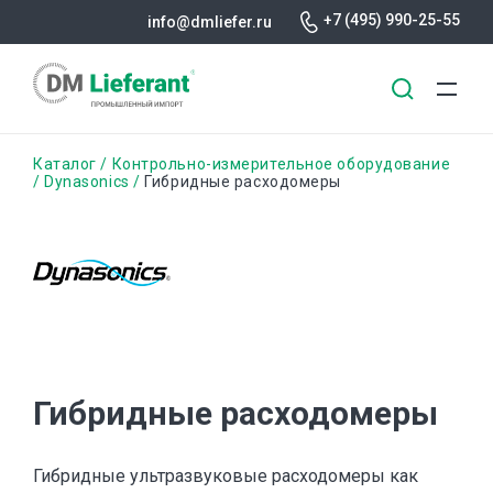
+7 (495) 990-25-55
info@dmliefer.ru
Перейти
Строка
Каталог
Контрольно-измерительное оборудование
к
Dynasonics
Гибридные расходомеры
основному
навигации
содержанию
Гибридные расходомеры
Гибридные ультразвуковые расходомеры как