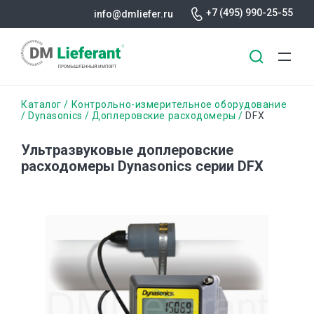
+7 (495) 990-25-55
info@dmliefer.ru
Перейти
Строка
Каталог
Контрольно-измерительное оборудование
к
Dynasonics
Доплеровские расходомеры
DFX
основному
навигации
содержанию
Ультразвуковые доплеровские
расходомеры Dynasonics серии DFX