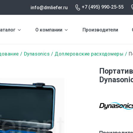
+7 (495) 990-25-55
info@dmliefer.ru
аталог
О компании
Производители
дование
Dynasonics
Доплеровские расходомеры
По
Портати
Dynasoni
Производите