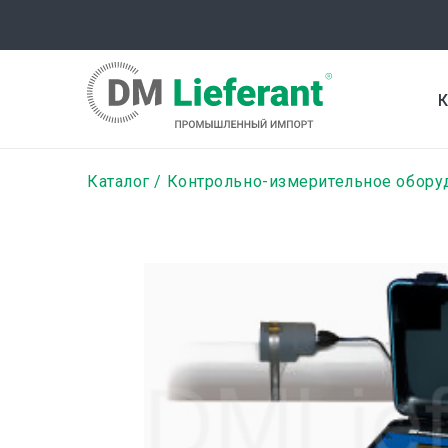
Перейти
к
основному
содержанию
К
Строка
Каталог
Контрольно-измерительное обору
навигации