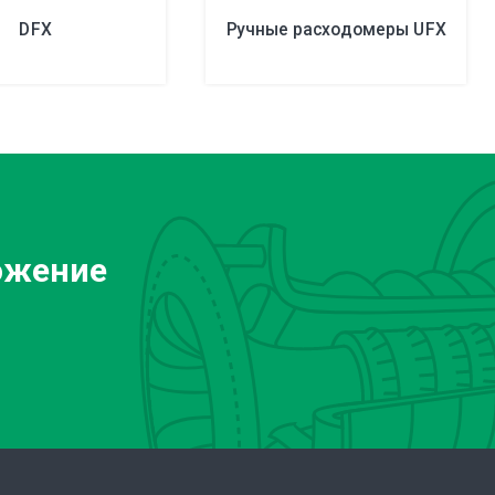
DFX
Ручные расходомеры UFX
ожение