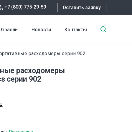
+7 (800) 775-29-59
Оставить заявку
Введите
Отрасли
Новости
Контакты
ключевы
слова
для
ртативные расходомеры серии 902
поиска
вные расходомеры
cs серии 902
ль:
Dynasonics