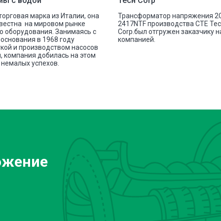
мы с водой
Тесн Corp
 торговая марка из Италии, она
Трансформатор напряжения 2
вестна на мировом рынке
2417NTF производства СТЕ Те
о оборудования. Занимаясь с
Corp.был отгружен заказчику 
основания в 1968 году
компанией.
кой и производством насосов
, компания добилась на этом
немалых успехов.
ожение