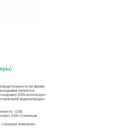
меры)
изводительности во время
расходомер является
асходомер DXN использует
отоков всей водопроводно-
чении по USB.
делают DXN отличным
 странице компании -