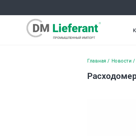
Перейти
к
основному
содержанию
К
Строка
Главная
Новости
навигаци
Расходомер