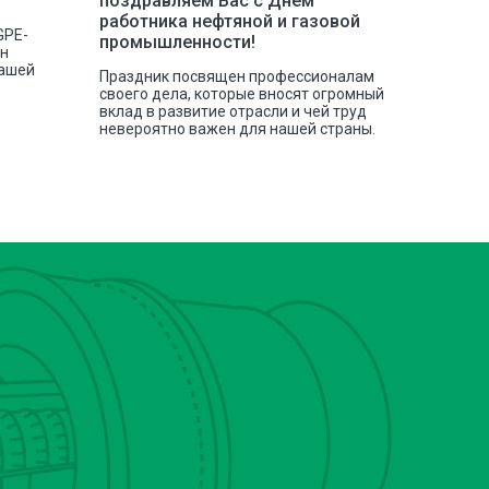
поздравляем Вас с Днём
инстру
работника нефтяной и газовой
GPE-
Наша ко
промышленности!
сн
отгрузк
нашей
токарных
Праздник посвящен профессионалам
своего дела, которые вносят огромный
вклад в развитие отрасли и чей труд
невероятно важен для нашей страны.