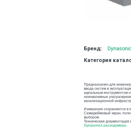
Бренд
Dynasoni
Категория катал
Предназначен для инженеро
ввода систем в эксплуатац
идеальным инструментом на
неинвазивные ультразвуков
канализационной инфрастру
Измерения сохраняются в п
Семидюймовый экран, полн
выбором.
Техническая документация 
Dynasonics расходомеры
.