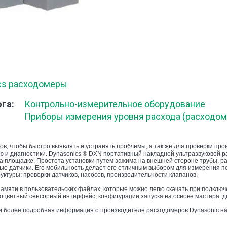
cs расходомеры
ога
Контрольно-измерительное оборудование
Приборы измерения уровня расхода (расходо
в, чтобы быстро выявлять и устранять проблемы, а так же для проверки про
ию и диагностики. Dynasonics ® DXN портативный накладной ультразвуковой 
 площадке. Простота установки путем зажима на внешней стороне трубы, р
ые датчики. Его мобильность делает его отличным выбором для измерения п
ктуры: проверки датчиков, насосов, производительности клапанов.
амяти в пользовательских файлах, которые можно легко скачать при подклю
оцветный сенсорный интерфейс, конфигурации запуска на основе мастера 
и более подробная информация о производителе расходомеров Dynasonic на