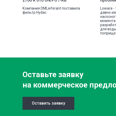
2700 R 010 ON/PO /-KB
пробле
шковую
Компания DMLieferant поставила
Lowara -
tectic
фильтр Hydac.
давно из
овой
насосног
е сплава
момента 
разработ
для воды
поприще 
Оставьте заявку
на коммерческое предл
Оставить заявку