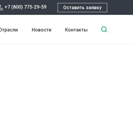
+7 (800) 775-29-59
Оставить заявку
Введите
Отрасли
Новости
Контакты
ключевы
слова
для
поиска