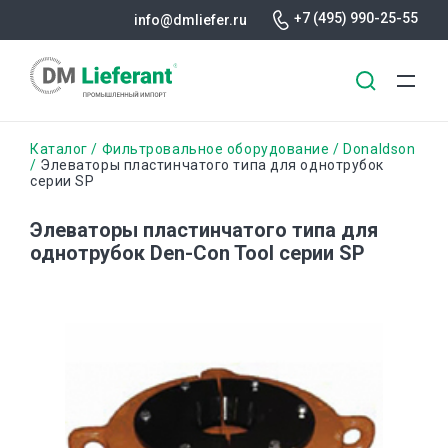
+7 (495) 990-25-55
info@dmliefer.ru
Перейти
Строка
Каталог
Фильтровальное оборудование
Donaldson
к
Элеваторы пластинчатого типа для однотрубок
серии SP
основному
навигации
содержанию
Элеваторы пластинчатого типа для
однотрубок Den-Con Tool серии SP