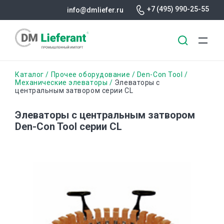
+7 (495) 990-25-55
info@dmliefer.ru
Перейти
Строка
Каталог
Прочее оборудование
Den-Con Tool
к
Механические элеваторы
Элеваторы с
центральным затвором серии CL
основному
навигации
содержанию
Элеваторы с центральным затвором
Den-Con Tool серии CL