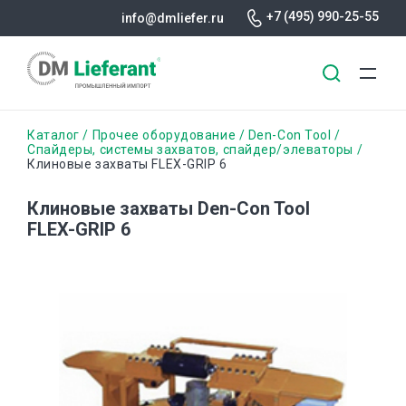
+7 (495) 990-25-55
info@dmliefer.ru
Перейти
Строка
Каталог
Прочее оборудование
Den-Con Tool
к
Спайдеры, системы захватов, спайдер/элеваторы
Клиновые захваты FLEX-GRIP 6
основному
навигации
содержанию
Клиновые захваты Den-Con Tool
FLEX-GRIP 6