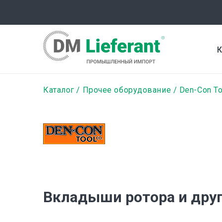
Перейти
к
основному
содержанию
К
Строка
Каталог
Прочее оборудование
Den-Con To
навигации
Вкладыши ротора и дру