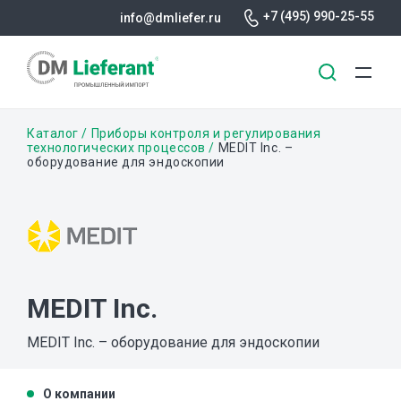
+7 (495) 990-25-55
info@dmliefer.ru
Перейти
Строка
Каталог
Приборы контроля и регулирования
к
технологических процессов
MEDIT Inc. –
оборудование для эндоскопии
основному
навигации
содержанию
MEDIT Inc.
MEDIT Inc. – оборудование для эндоскопии
О компании