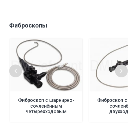
Фиброскопы
Фиброскоп с шарнирно-
Фиброскоп с ша
сочленённым
сочленённ
четырехходовым
двухходов
наконечником
наконечник