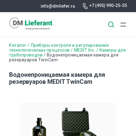
+7 (495) 990-25-55
info@dmliefer.ru
Перейти
Строка
Каталог
Приборы контроля и регулирования
к
технологических процессов
MEDIT Inc.
Камеры для
трубопроводов
Водонепроницаемая камера для
основному
навигации
резервуаров TwinCam
содержанию
Водонепроницаемая камера для
резервуаров MEDIT TwinCam