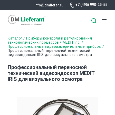
+7 (495) 990-25-55
info@dmliefer.ru
Перейти
Строка
Каталог
Приборы контроля и регулирования
к
технологических процессов
MEDIT Inc.
Профессиональные видеоизмерительные приборы
основному
навигации
Профессиональный переносной технический
содержанию
видеоэндоскоп IRIS для визуального осмотра
Профессиональный переносной
технический видеоэндоскоп MEDIT
IRIS для визуального осмотра