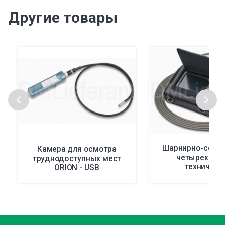
Другие товары
Шарнирно-сочл
Камера для осмотра
четырехход
труднодоступных мест
техническ
ORION - USB
видеоэндоскоп 