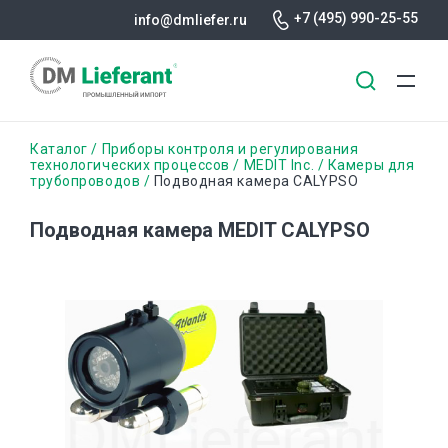
+7 (495) 990-25-55
info@dmliefer.ru
Перейти
Строка
Каталог
Приборы контроля и регулирования
к
технологических процессов
MEDIT Inc.
Камеры для
трубопроводов
Подводная камера CALYPSO
основному
навигации
содержанию
Подводная камера MEDIT CALYPSO