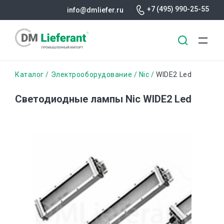
+7 (495) 990-25-55
info@dmliefer.ru
Перейти
Строка
Каталог
Электрооборудование
Nic
WIDE2 Led
к
основному
навигации
Светодиодные лампы Nic WIDE2 Led
содержанию