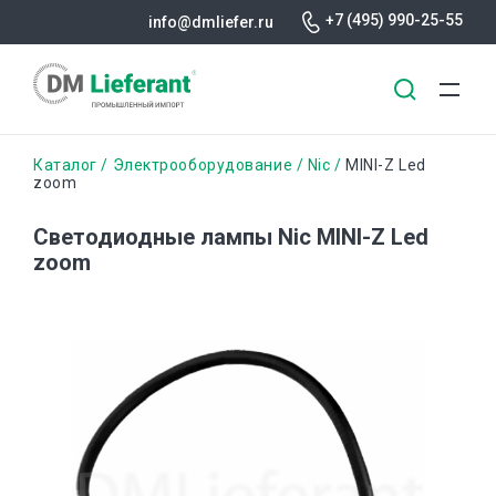
+7 (495) 990-25-55
info@dmliefer.ru
Перейти
Строка
Каталог
Электрооборудование
Nic
MINI-Z Led
к
zoom
основному
навигации
содержанию
Светодиодные лампы Nic MINI-Z Led
zoom