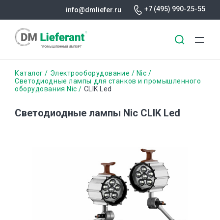
+7 (495) 990-25-55
info@dmliefer.ru
Перейти
Строка
Каталог
Электрооборудование
Nic
к
Светодиодные лампы для станков и промышленного
оборудования Nic
CLIK Led
основному
навигации
содержанию
Светодиодные лампы Nic CLIK Led