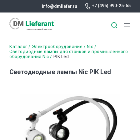
+7 (495) 990-25-55
info@dmliefer.ru
Перейти
Строка
Каталог
Электрооборудование
Nic
к
Светодиодные лампы для станков и промышленного
оборудования Nic
PIK Led
основному
навигации
содержанию
Светодиодные лампы Nic PIK Led