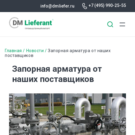
+7 (495) 990-25-55
info@dmliefer.ru
Перейти
к
Строка
Главная
Новости
Запорная арматура от наших
основному
поставщиков
навигации
содержанию
Запорная арматура от
наших поставщиков