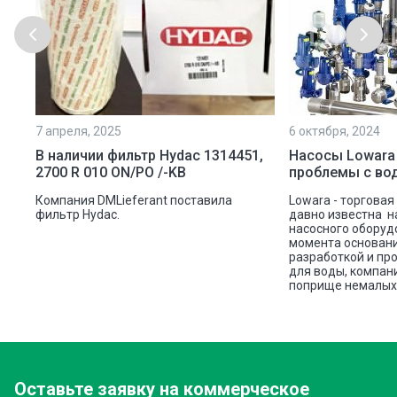
7 апреля, 2025
6 октября, 2024
ой
В наличии фильтр Hydac 1314451,
Насосы Lowara
2700 R 010 ON/PO /-KB
проблемы с во
ую
Компания DMLieferant поставила
Lowara - торговая
ic
фильтр Hydac.
давно известна н
насосного оборуд
ава
момента основани
разработкой и пр
для воды, компан
поприще немалых 
Оставьте заявку
на коммерческое