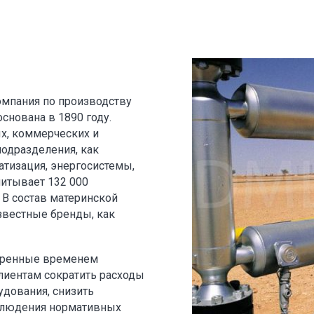
мпания по производству
снована в 1890 году.
х, коммерческих и
одразделения, как
тизация, энергосистемы,
читывает 132 000
 В состав материнской
звестные бренды, как
веренные временем
иентам сократить расходы
удования, снизить
блюдения нормативных