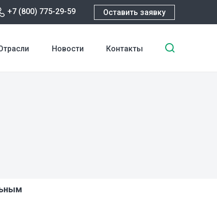
+7 (800) 775-29-59
Оставить заявку
Введите
Отрасли
Новости
Контакты
ключевы
слова
для
поиска
льным