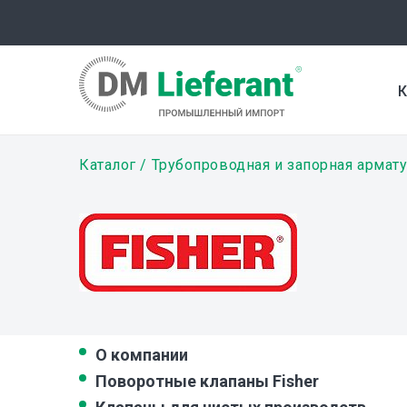
Перейти
к
основному
содержанию
К
Строка
Каталог
Трубопроводная и запорная армат
навигации
О компании
Поворотные клапаны Fisher