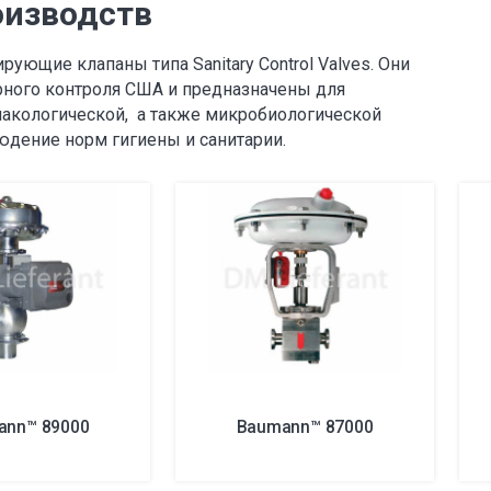
оизводств
ующие клапаны типа Sanitary Control Valves. Они
рного контроля США и предназначены для
макологической, а также микробиологической
юдение норм гигиены и санитарии.
ann™ 89000
Baumann™ 87000