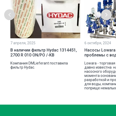
7 апреля, 2025
6 октября, 2024
ой
В наличии фильтр Hydac 1314451,
Насосы Lowara
2700 R 010 ON/PO /-KB
проблемы с во
ую
Компания DMLieferant поставила
Lowara - торговая
ic
фильтр Hydac.
давно известна н
насосного оборуд
ава
момента основани
разработкой и пр
для воды, компан
поприще немалых 