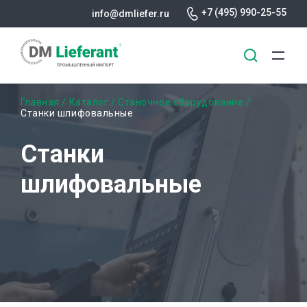
+7 (495) 990-25-55
info@dmliefer.ru
Перейти
Строка
Главная
Каталог
Станочное оборудование
к
Станки шлифовальные
основному
навигации
содержанию
Станки
шлифовальные