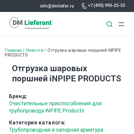
+7 (495) 990-25-55
info@dmliefer.ru
Перейти
к
Строка
Главная
Новости
Отгрузка шаровых поршней iNPIPE
основному
PRODUCTS
навигации
содержанию
Отгрузка шаровых
поршней iNPIPE PRODUCTS
Бренд
Очистительные приспособления для
трубопровода iNPIPE Products
Категория каталога
Трубопроводная и запорная арматура