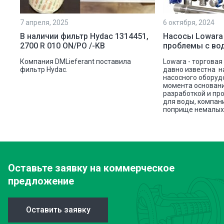
7 апреля, 2025
6 октября, 2024
ой
В наличии фильтр Hydac 1314451,
Насосы Lowara
2700 R 010 ON/PO /-KB
проблемы с во
ую
Компания DMLieferant поставила
Lowara - торговая
ic
фильтр Hydac.
давно известна н
насосного оборуд
ава
момента основани
разработкой и пр
для воды, компан
поприще немалых 
Оставьте заявку
на коммерческое
предложение
Оставить заявку