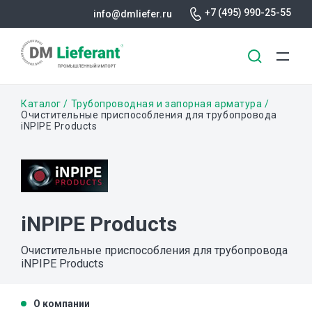
+7 (495) 990-25-55
info@dmliefer.ru
Перейти
Строка
Каталог
Трубопроводная и запорная арматура
к
Очистительные приспособления для трубопровода
iNPIPE Products
основному
навигации
содержанию
iNPIPE Products
Очистительные приспособления для трубопровода
iNPIPE Products
О компании