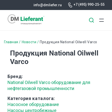
+7 (495) 990-25-55
info@dmliefer.ru
Перейти
к
Строка
Главная
Новости
Продукция National Oilwell Varco
основному
навигации
Продукция National Oilwell
содержанию
Varco
Бренд
National Oilwell Varco оборудование для
нефтегазовой промышленности
Категория каталога
Насосное оборудование
Насосы центробежные