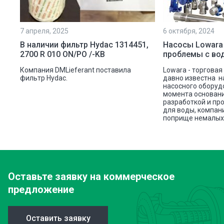
7 апреля, 2025
6 октября, 2024
ой
В наличии фильтр Hydac 1314451,
Насосы Lowara
2700 R 010 ON/PO /-KB
проблемы с во
ую
Компания DMLieferant поставила
Lowara - торговая
ic
фильтр Hydac.
давно известна н
насосного оборуд
ава
момента основани
разработкой и пр
для воды, компан
поприще немалых 
Оставьте заявку
на коммерческое
предложение
Оставить заявку