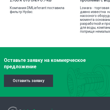
2700 R 010 ON/PO /-KB
проблемы с во
ую
Компания DMLieferant поставила
Lowara - торговая
ic
фильтр Hydac.
давно известна н
насосного оборуд
ава
момента основани
разработкой и пр
для воды, компан
поприще немалых 
Оставьте заявку
на коммерческое
предложение
Оставить заявку