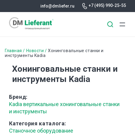
+7 (495) 990-25-55
info@dmliefer.ru
Перейти
к
Строка
Главная
Новости
Хонинговальные станки и
основному
инструменты Kadia
навигации
содержанию
Хонинговальные станки и
инструменты Kadia
Бренд
Kadia вертикальные хонинговальные станки
и инструменты
Категория каталога
Станочное оборудование