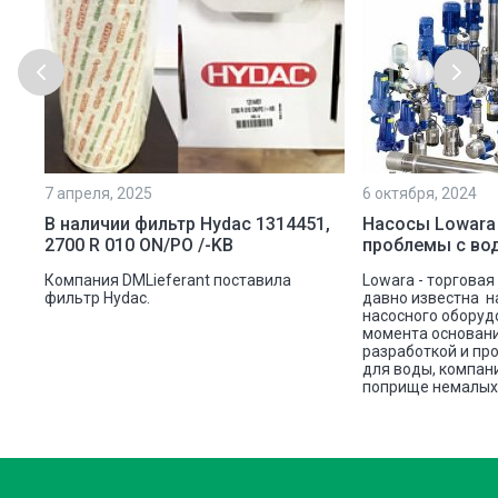
7 апреля, 2025
6 октября, 2024
ой
В наличии фильтр Hydac 1314451,
Насосы Lowara
2700 R 010 ON/PO /-KB
проблемы с во
ую
Компания DMLieferant поставила
Lowara - торговая
ic
фильтр Hydac.
давно известна н
насосного оборуд
ава
момента основани
разработкой и пр
для воды, компан
поприще немалых 