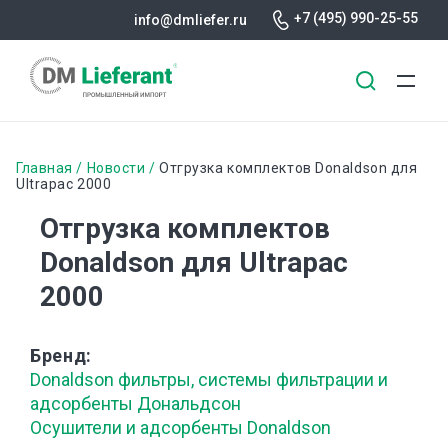
+7 (495) 990-25-55
info@dmliefer.ru
Перейти
к
Строка
Главная
Новости
Отгрузка комплектов Donaldson для
основному
Ultrapac 2000
навигации
содержанию
Отгрузка комплектов
Donaldson для Ultrapac
2000
Бренд
Donaldson фильтры, системы фильтрации и
адсорбенты Дональдсон
Осушители и адсорбенты Donaldson