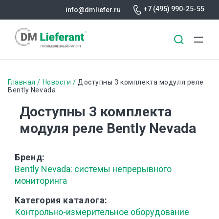
+7 (495) 990-25-55
info@dmliefer.ru
Перейти
к
Строка
Главная
Новости
Доступны 3 комплекта модуля реле
основному
Bently Nevada
навигации
содержанию
Доступны 3 комплекта
модуля реле Bently Nevada
Бренд
Bently Nevada: системы непрерывного
мониторинга
Категория каталога
Контрольно-измерительное оборудование