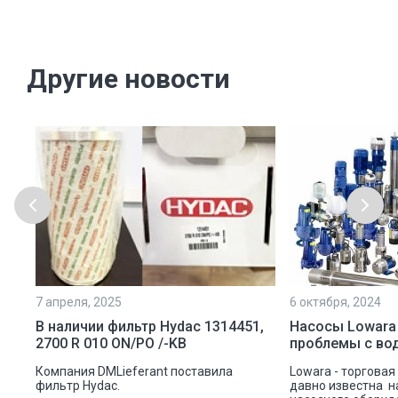
Другие новости
7 апреля, 2025
6 октября, 2024
ой
В наличии фильтр Hydac 1314451,
Насосы Lowara
2700 R 010 ON/PO /-KB
проблемы с во
ую
Компания DMLieferant поставила
Lowara - торговая
ic
фильтр Hydac.
давно известна н