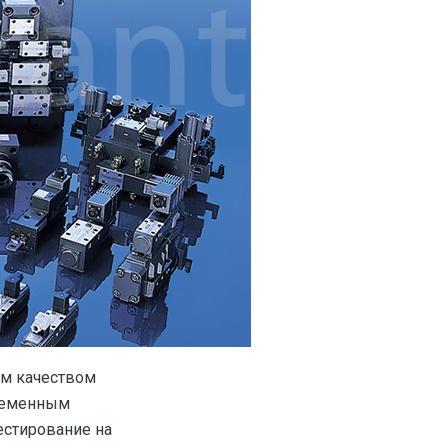
им качеством
ременным
естирование на