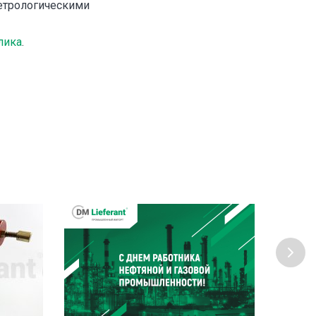
метрологическими
лика
.