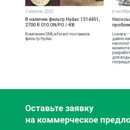
7 апреля, 2025
6 октябр
рочной
В наличии фильтр Hydac 1314451,
Насосы
2700 R 010 ON/PO /-KB
пробле
шковую
Компания DMLieferant поставила
Lowara -
tectic
фильтр Hydac.
давно из
овой
насосног
е сплава
момента 
разработ
для воды
поприще 
Оставьте заявку
на коммерческое предл