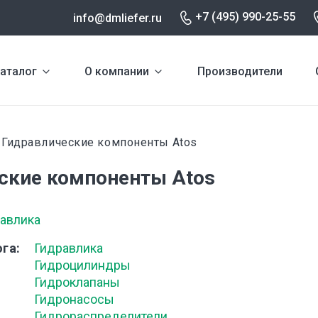
+7 (495) 990-25-55
info@dmliefer.ru
аталог
О компании
Производители
Гидравлические компоненты Atos
и
ские компоненты Atos
равлика
ога
Гидравлика
Гидроцилиндры
Гидроклапаны
Гидронасосы
Гидрораспределители