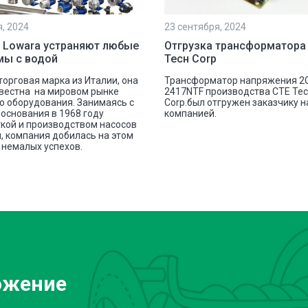
я, 2024
23 сентября, 2024
 Lowara устраняют любые
Отгрузка трансформатора
мы с водой
Тесн Corp
 торговая марка из Италии, она
Трансформатор напряжения 2
вестна на мировом рынке
2417NTF производства СТЕ Те
о оборудования. Занимаясь с
Corp.был отгружен заказчику 
основания в 1968 году
компанией.
кой и производством насосов
, компания добилась на этом
немалых успехов.
ожение