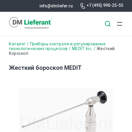
+7 (495) 990-25-55
info@dmliefer.ru
Перейти
Строка
Каталог
Приборы контроля и регулирования
к
технологических процессов
MEDIT Inc.
Жесткий
бороскоп
основному
навигации
содержанию
Жесткий бороскоп MEDIT