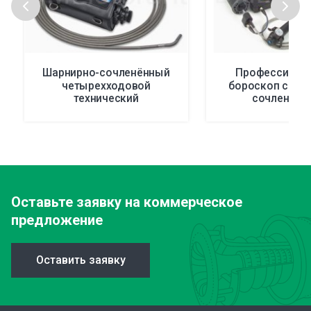
Шарнирно-сочленённый
Профессиона
четырехходовой
бороскоп с ша
технический
сочленён
видеоэндоскоп QUASAR-4
наконечником 
Оставьте заявку
на коммерческое
предложение
Оставить заявку