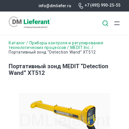
+7 (495) 990-25-55
info@dmliefer.ru
Перейти
Строка
Каталог
Приборы контроля и регулирования
к
технологических процессов
MEDIT Inc.
Портативный зонд “Detection Wand” XT512
основному
навигации
содержанию
Портативный зонд MEDIT “Detection
Wand” XT512