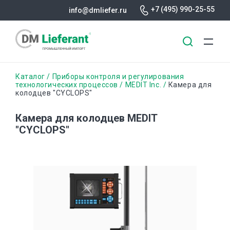
+7 (495) 990-25-55
info@dmliefer.ru
Перейти
Строка
Каталог
Приборы контроля и регулирования
к
технологических процессов
MEDIT Inc.
Камера для
колодцев "CYCLOPS"
основному
навигации
содержанию
Камера для колодцев MEDIT
"CYCLOPS"