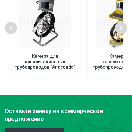
Камера для
Камера д
канализационных
канализацио
трубопроводов "Anaconda"
трубопроводов T
с панорамной головкой
с автоматич
установкой у
Оставьте заявку
на коммерческое
предложение