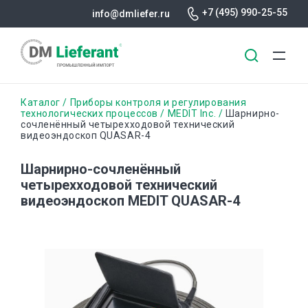
+7 (495) 990-25-55
info@dmliefer.ru
Перейти
Строка
Каталог
Приборы контроля и регулирования
к
технологических процессов
MEDIT Inc.
Шарнирно-
сочленённый четырехходовой технический
основному
навигации
видеоэндоскоп QUASAR-4
содержанию
Шарнирно-сочленённый
четырехходовой технический
видеоэндоскоп MEDIT QUASAR-4