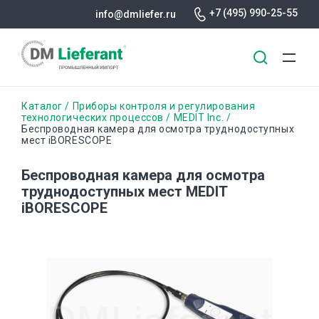
+7 (495) 990-25-55
info@dmliefer.ru
Перейти
Строка
Каталог
Приборы контроля и регулирования
к
технологических процессов
MEDIT Inc.
Беспроводная камера для осмотра труднодоступных
основному
навигации
мест iBORESCOPE
содержанию
Беспроводная камера для осмотра
труднодоступных мест MEDIT
iBORESCOPE