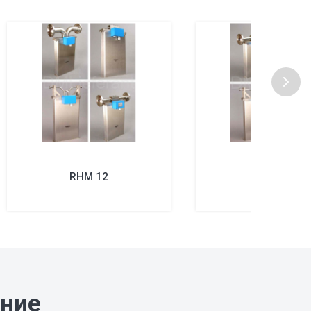
RHM 12
RHM 15
ание