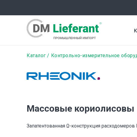
Перейти
к
основному
содержанию
К
Строка
Каталог
Контрольно-измерительное обору
навигации
Массовые кориолисовы
Запатентованная Ω-конструкция расходомеров 