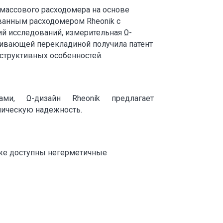
 массового расходомера на основе
ованным расходомером Rheonik с
й исследований, измерительная Ω-
ивающей перекладиной получила патент
структивных особенностей.
и, Ω-дизайн Rheonik предлагает
ническую надежность.
же доступны негерметичные