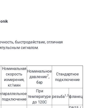
onik
чность, быстродействие, отличная
мпульсным сигналом.
Номинальная
Номинальное
скорость
Стандартное
7
давление
,
измерения,
подключение
бар
кг/мин
При
е
параллельное
1,3
температуре
резьба
фланец
подключение
до 120С
DN15 /