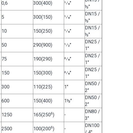
0,6
300(400)
1⁄4"
½"
DN15 /
5
300(150)
1⁄4"
½"
DN15 /
10
150(250)
1⁄4"
½"
DN25 /
50
290(900)
1⁄2"
1"
DN25 /
75
190(290)
3⁄4"
1"
DN25 /
150
150(300)
3⁄4"
1"
DN50 /
300
110(225)
1"
2"
DN50 /
600
150(400)
1½"
2"
DN80 /
6
1250
165(250
)
-
3"
DN100
6
2500
100(200
)
-
/ 4"