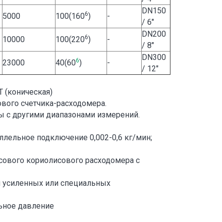
DN150
6
5000
100(160
)
-
/ 6"
DN200
6
10000
100(220
)
-
/ 8"
DN300
6
23000
40(60
)
-
/ 12"
 (коническая)
ового счетчика-расходомера.
 с другими диапазонами измерений.
аллельное подключение 0,002-0,6 кг/мин;
ового кориолисового расходомера с
я усиленных или специальных
ьное давление