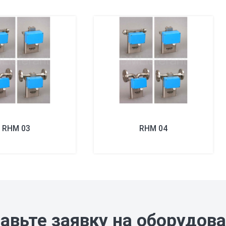
RHM 03
RHM 04
авьте заявку на оборудов