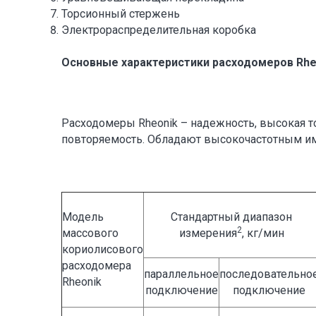
Торсионный стержень
Электрораспределительная коробка
Основные характеристики расходомеров Rhe
Расходомеры Rheonik – надежность, высокая то
повторяемость. Обладают высокочастотным и
Модель
Стандартный диапазон
2
массового
измерения
, кг/мин
кориолисового
расходомера
параллельное
последовательно
Rheonik
подключение
подключение