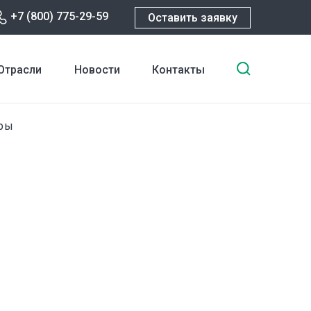
+7 (800) 775-29-59
Оставить заявку
Введите
Отрасли
Новости
Контакты
ключевы
слова
для
ры
поиска