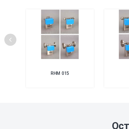
RHM 015
Ост