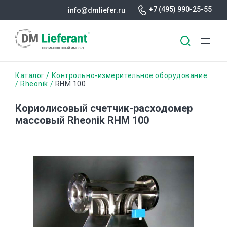
+7 (495) 990-25-55
info@dmliefer.ru
Перейти
Строка
Каталог
Контрольно-измерительное оборудование
к
Rheonik
RHM 100
основному
навигации
содержанию
Кориолисовый счетчик-расходомер
массовый Rheonik RHM 100