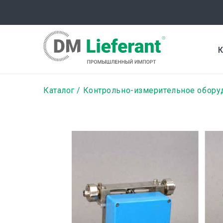
Перейти
к
основному
содержанию
К
Строка
Каталог
Контрольно-измерительное обору
навигации