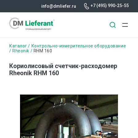
+7 (495) 990-25-55
info@dmliefer.ru
Перейти
Строка
Каталог
Контрольно-измерительное оборудование
к
Rheonik
RHM 160
основному
навигации
содержанию
Кориолисовый счетчик-расходомер
Rheonik RHM 160