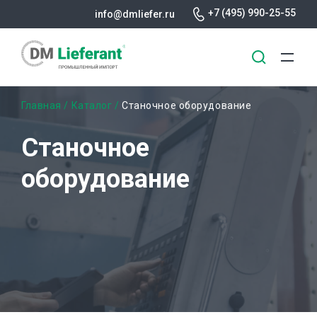
+7 (495) 990-25-55
info@dmliefer.ru
Перейти
Строка
Главная
Каталог
Станочное оборудование
к
основному
навигации
Станочное
содержанию
оборудование