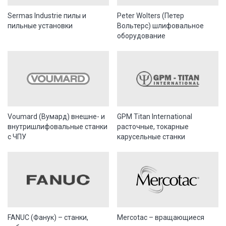
Sermas Industrie пилы и
Peter Wolters (Петер
пильные установки
Вольтерс) шлифовальное
оборудование
Voumard (Вумард) внешне- и
GPM Titan International
внутришлифовальные станки
расточные, токарные
с ЧПУ
карусельные станки
FANUC (Фанук) – станки,
Mercotac – вращающиеся