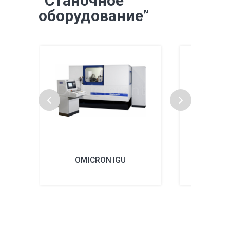
“Станочное
оборудование”
OMICRON IGU
OMICR